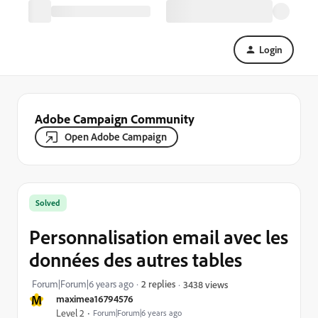
Login
Adobe Campaign Community
Open Adobe Campaign
Solved
Personnalisation email avec les
données des autres tables
Forum|Forum|6 years ago
2 replies
3438 views
M
maximea16794576
Level 2
Forum|Forum|6 years ago