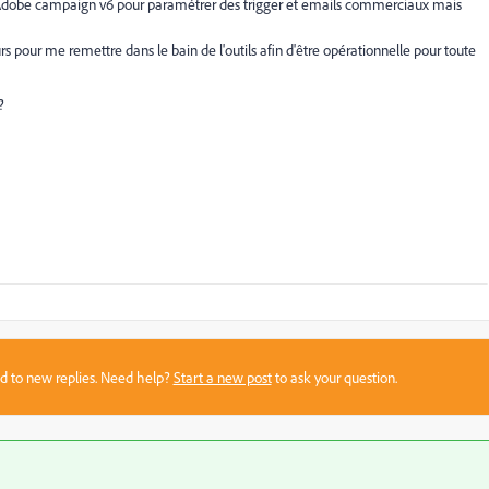
passé Adobe campaign v6 pour paramétrer des trigger et emails commerciaux mais
rs pour me remettre dans le bain de l'outils afin d'être opérationnelle pour toute
?
sed to new replies. Need help?
Start a new post
to ask your question.