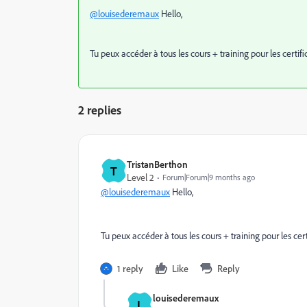
@louisederemaux
Hello,
Tu peux acc
é
der
à
tous les cours + training pour les certifi
2 replies
TristanBerthon
T
Level 2
Forum|Forum|9 months ago
@louisederemaux
Hello,
Tu peux acc
é
der
à
tous les cours + training pour les cert
1 reply
Like
Reply
louisederemaux
L