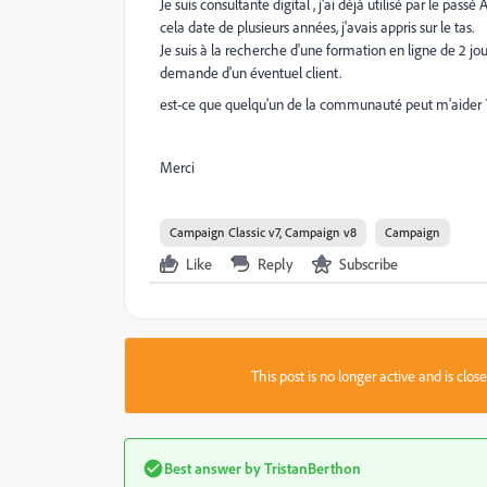
Je suis consultante digital , j'ai déjà utilisé par le 
cela date de plusieurs années, j'avais appris sur le tas.
Je suis à la recherche d'une formation en ligne de 2 jou
demande d'un éventuel client.
est-ce que quelqu'un de la communauté peut m'aider 
Merci
Campaign Classic v7, Campaign v8
Campaign
Like
Reply
Subscribe
This post is no longer active and is clo
Best answer by
TristanBerthon