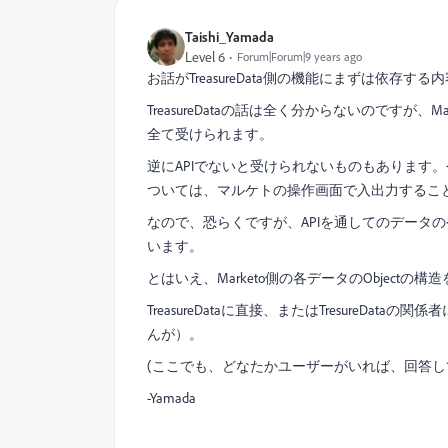
Taishi_Yamada
Level 6
Forum|Forum|9 years ago
お話がTreasureData側の機能にまずは依存す
TreasureDataの話は全く分からないのですが、
全て受けられます。
逆にAPIでないと受けられないものもあります
ついては、マルケトの操作画面で入出力するこ
なので、恐らくですが、APIを通してのデータのや
います。
とはいえ、Marketo側の各データのObjec
TreasureDataに直接、またはTresure
んが）。
(ここでも、どなたかユーザーがいれば、回答
-Yamada