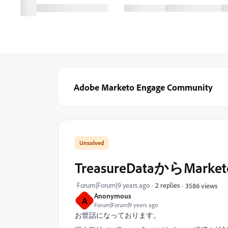
Adobe Marketo Engage Community
TreasureDataから
Forum|Forum|9 years ago
2 replies
3586 views
Anonymous
A
Forum|Forum|9 years ago
お世話になっております。