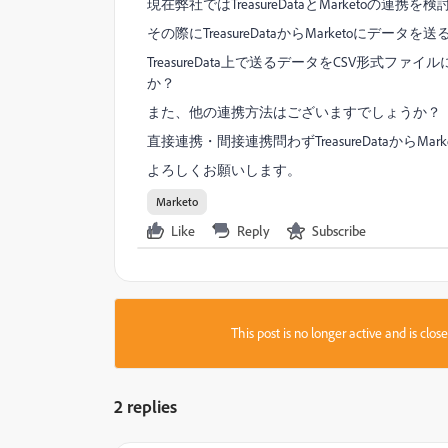
現在弊社ではTreasureDataとMarketoの連携
その際にTreasureDataからMarketoに
TreasureData上で送るデータをCSV形式ファ
か？
また、他の連携方法はございますでしょうか？
直接連携・間接連携問わずTreasureDataから
よろしくお願いします。
Marketo
Like
Reply
Subscribe
This post is no longer active and is clo
2 replies