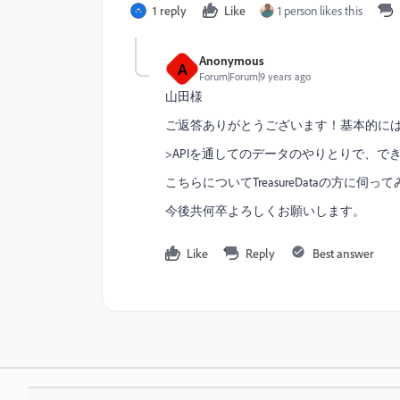
1 reply
Like
1 person likes this
Anonymous
A
Forum|Forum|9 years ago
山田様
ご返答ありがとうございます！基本的にはAP
>APIを通してのデータのやりとりで、できる
こちらについてTreasureDataの方に伺
今後共何卒よろしくお願いします。
Like
Reply
Best answer