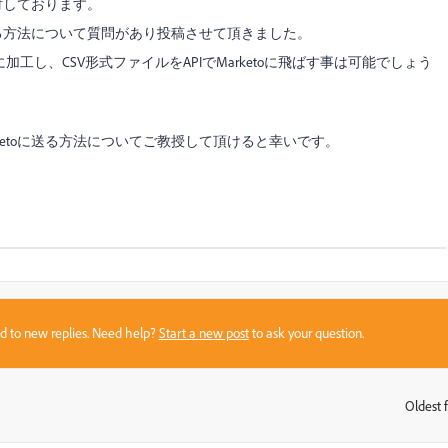
を検討しております。
データを送る方法について質問があり投稿させて頂きました。
イルに加工し、CSV形式ファイルをAPIでMarketoに飛ばす事は可能でしょう
Marketoに送る方法についてご教授して頂けると幸いです。
sed to new replies. Need help?
Start a new post
to ask your question.
Oldest f
: