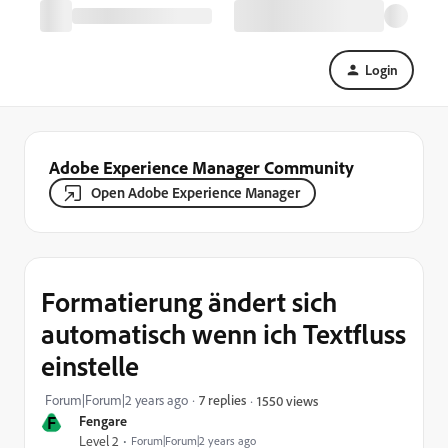
Login
Adobe Experience Manager Community
Open Adobe Experience Manager
Formatierung ändert sich
automatisch wenn ich Textfluss
einstelle
Forum|Forum|2 years ago
7 replies
1550 views
F
Fengare
Level 2
Forum|Forum|2 years ago