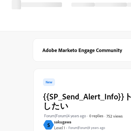
Adobe Marketo Engage Community
New
{{SP_Send_Alert
したい
Forum|Forum|4 years ago
0 replies
752 views
sakugawa
S
Level 1
Forum|Forum|4 years ago