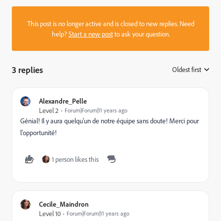
This post is no longer active and is closed to new replies. Need
help?
Start a new post
to ask your question.
3 replies
Oldest first
:
Alexandre_Pelle
Level 2
Forum|Forum|11 years ago
Génial! Il y aura quelqu'un de notre équipe sans doute! Merci pour
l'opportunité!
1 person likes this
Cecile_Maindron
Level 10
Forum|Forum|11 years ago