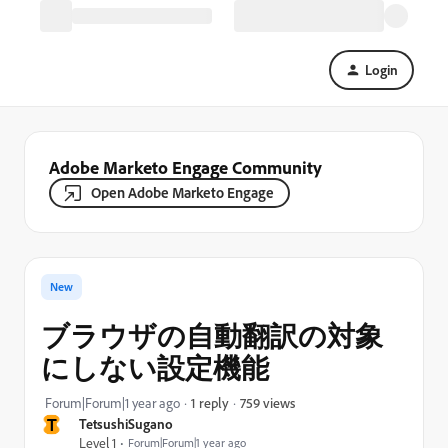
Login
Adobe Marketo Engage Community
Open Adobe Marketo Engage
New
ブラウザの自動翻訳の対象
にしない設定機能
759 views
Forum|Forum|1 year ago
1 reply
T
TetsushiSugano
Level 1
Forum|Forum|1 year ago