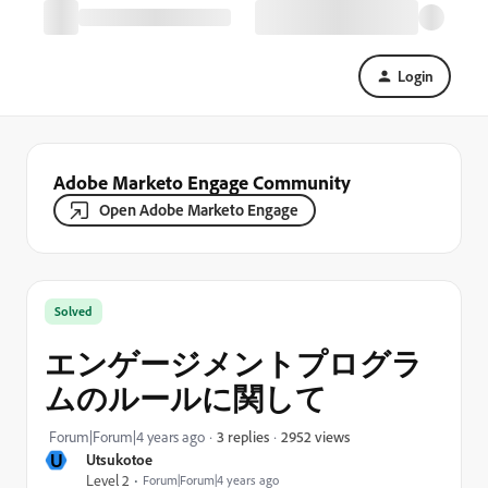
Login
Adobe Marketo Engage Community
Open Adobe Marketo Engage
Solved
エンゲージメントプログラ
ムのルールに関して
2952 views
Forum|Forum|4 years ago
3 replies
U
Utsukotoe
Level 2
Forum|Forum|4 years ago