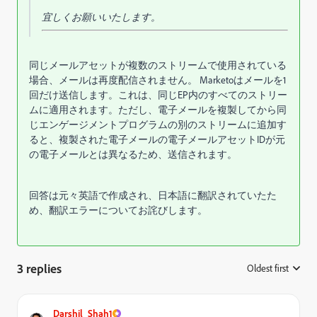
宜しくお願いいたします。
同じメールアセットが複数のストリームで使用されている
場合、メールは再度配信されません。 Marketoはメールを1
回だけ送信します。これは、同じEP内のすべてのストリー
ムに適用されます。ただし、電子メールを複製してから同
じエンゲージメントプログラムの別のストリームに追加す
ると、複製された電子メールの電子メールアセットIDが元
の電子メールとは異なるため、送信されます。
回答は元々英語で作成され、日本語に翻訳されていたた
め、翻訳エラーについてお詫びします。
3 replies
Oldest first
:
Darshil_Shah1