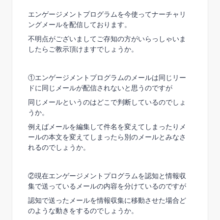
エンゲージメントプログラムを今使ってナーチャリ
ングメールを配信しております。
不明点がございましてご存知の方がいらっしゃいま
したらご教示頂けますでしょうか。
①エンゲージメントプログラムのメールは同じリー
ドに同じメールが配信されないと思うのですが
同じメールというのはどこで判断しているのでしょ
うか。
例えばメールを編集して件名を変えてしまったりメ
ールの本文を変えてしまったら別のメールとみなさ
れるのでしょうか。
②現在エンゲージメントプログラムを認知と情報収
集で送っているメールの内容を分けているのですが
認知で送ったメールを情報収集に移動させた場合ど
のような動きをするのでしょうか。