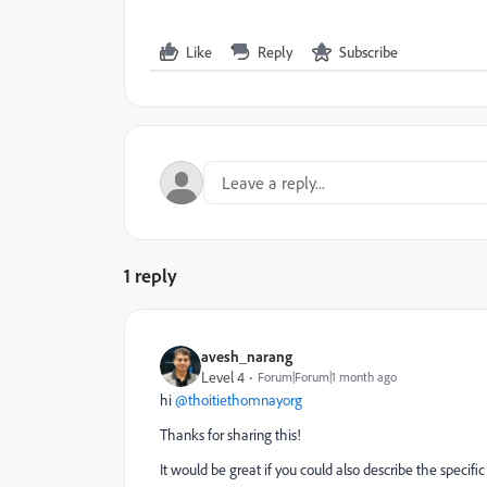
Like
Reply
Subscribe
1 reply
avesh_narang
Level 4
Forum|Forum|1 month ago
hi ​
@thoitiethomnayorg
Thanks for sharing this!
It would be great if you could also describe the specifi