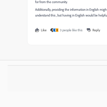
for from the community.
Additionally, providing the information in English mig
understand this , but having in English would be helpfu
Like
3 people like this
Reply
A
D