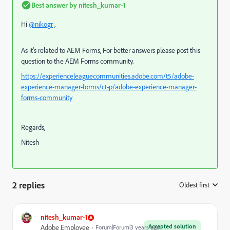
Best answer by
nitesh_kumar-1
Hi
@nikogr
,
As it's related to AEM Forms, For better answers please post this
question to the AEM Forms community.
https://experienceleaguecommunities.adobe.com/t5/adobe-
experience-manager-forms/ct-p/adobe-experience-manager-
forms-community
Regards,
Nitesh
2 replies
Oldest first
:
nitesh_kumar-1
Accepted solution
Adobe Employee
Forum|Forum|3 years ago