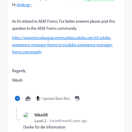
Hi
@nikogr
,
As it's related to AEM Forms, For better answers please post this
question to the AEM Forms community.
https://experienceleaguecommunities.adobe.com/t5/adobe-
experience-manager-forms/ct-p/adobe-experience-manager-
forms-community
Regards,
Nitesh
1 person likes this
NikoGR
Level 3
Forum|Forum|3 years ago
Danke für die Information