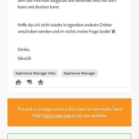
dem das Formular ausgefüllt und versendet wird nur noch
lesen und drucken kann.
Hoffe das ich nicht wieder in irgendein anderen Ordner
verschoben werden und im nichts meine Frage landet 🗑️.
Danke,
NikoGR
Experience Manager Sites
Experience Manager
This post is no longer active and is closed to new replies. Need
help?
Start a new post
to ask your question.