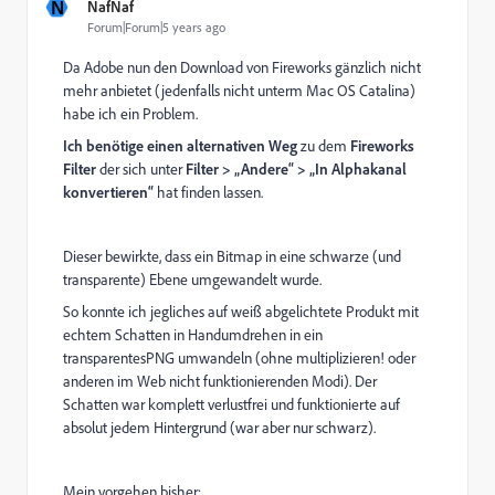
N
NafNaf
Forum|Forum|5 years ago
Da Adobe nun den Download von Fireworks gänzlich nicht
mehr anbietet (jedenfalls nicht unterm Mac OS Catalina)
habe ich ein Problem.
Ich benötige einen alternativen Weg
zu dem
Fireworks
Filter
der sich unter
Filter > „Andere“ > „In Alphakanal
konvertieren“
hat finden lassen.
Dieser bewirkte, dass ein Bitmap in eine schwarze (und
transparente) Ebene umgewandelt wurde.
So konnte ich jegliches auf weiß abgelichtete Produkt mit
echtem Schatten in Handumdrehen in ein
transparentesPNG umwandeln (ohne multiplizieren! oder
anderen im Web nicht funktionierenden Modi). Der
Schatten war komplett verlustfrei und funktionierte auf
absolut jedem Hintergrund (war aber nur schwarz).
Mein vorgehen bisher: