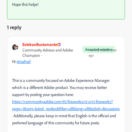
Hope this helps!
1 reply
EstebanBustamante
Accepted solution
Community Advisor and Adobe
Forum|Forum|1 year
Champion
ago
Hi
@nafnaf
This is a community focused on Adobe Experience Manager
which is a different Adobe product. You may receive better
support by posting your question here:
https://community.adobe.com/t5/fireworks/ct-p/ct-fireworks?
page=1&sort=latest_replies&filter=all&lang=all&tabid=discussions
. Additionally, please keep in mind that English is the official and
preferred language of this community for future posts.