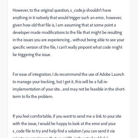
However, to the original question, s_code.js shouldn't have
anything in it natively that would trigger such an error... however,
given how old that file is, I am assuming that at some point a
developer made modifications to the file that might be resulting
in the issues you are experiencing... without being able to see your
specific version of the file, I can't really pinpoint what code might
be triggering the issue.
For ease of integration, I do recommend the use of Adobe Launch
to manage your tracking, but I get it, this will be a full re-
implementation of your site... and may not be feasible in the short-
term to fix the problem.
If you feel comfortable, if you want to send me a link to your site
with the issue, I would be happy to look at the error and your
s_code file to try and help find a solution (you can send it via