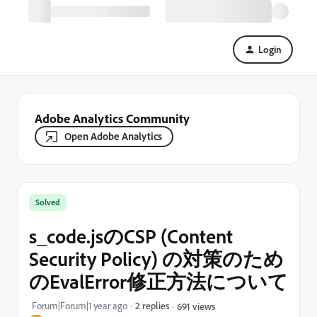
Login
Adobe Analytics Community
Open Adobe Analytics
Solved
s_code.jsのCSP (Content
Security Policy) の対策のため
のEvalError修正方法について
Forum|Forum|1 year ago
2 replies
691 views