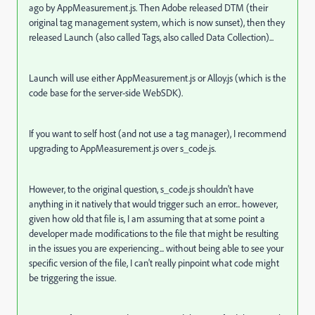
ago by AppMeasurement.js. Then Adobe released DTM (their
original tag management system, which is now sunset), then they
released Launch (also called Tags, also called Data Collection)...
Launch will use either AppMeasurement.js or Alloy.js (which is the
code base for the server-side WebSDK).
If you want to self host (and not use a tag manager), I recommend
upgrading to AppMeasurement.js over s_code.js.
However, to the original question, s_code.js shouldn't have
anything in it natively that would trigger such an error... however,
given how old that file is, I am assuming that at some point a
developer made modifications to the file that might be resulting
in the issues you are experiencing... without being able to see your
specific version of the file, I can't really pinpoint what code might
be triggering the issue.