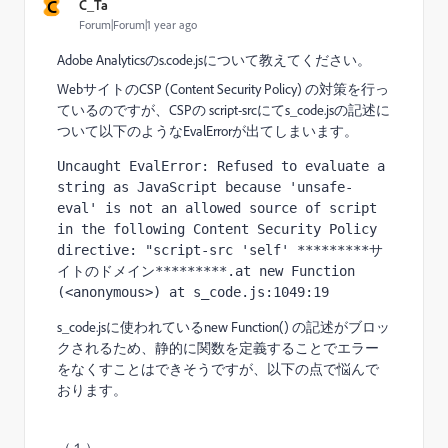
C
C_Ta
Forum|Forum|1 year ago
Adobe Analyticsのs.code.jsについて教えてください。
WebサイトのCSP (Content Security Policy) の対策を行っ
ているのですが、
CSPの script-srcにて
s_code.jsの記述に
ついて以下のような
EvalErrorが出てしまいます。
Uncaught EvalError: Refused to evaluate a 
string as JavaScript because 'unsafe-
eval' is not an allowed source of script 
in the following Content Security Policy 
directive: "script-src 'self' *********サ
イトのドメイン*********.at new Function 
(<anonymous>) at s_code.js:1049:19
s_code.jsに使われているnew Function() の記述がブロッ
クされるため、静的に関数を定義することでエラー
をなくすことはできそうですが、以下の点で悩んで
おります。