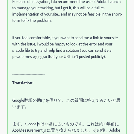
For ease of integration, I do recommend the use of Adobe Launch
to manage your tracking, but I get it, this will be a full re-
implementation of your site... and may not be feasible in the short-
term to fix the problem.
If you feel comfortable, if you want to send me a link to your site
with the issue, I would be happy to look at the error and your
s_code file to try and help find a solution (you can send it via
private messaging so that your URL isn't posted publicly).
---------------------------
Translation:
Google翻訳の助けを借りて、この質問に答えてみたいと思
います。
まず、s_code.js は非常に古いものです。これは約10年前に
AppMeasurement.js に置き換えられました。その後、Adobe