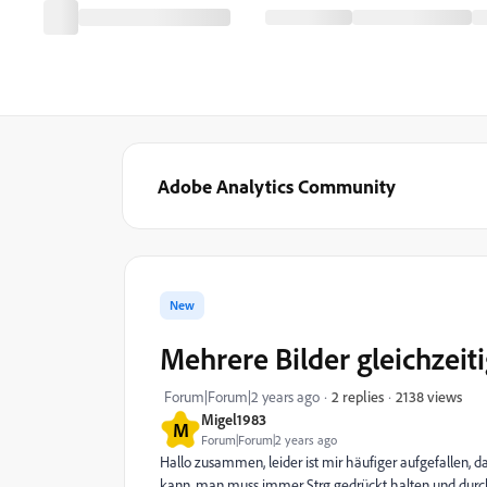
Adobe Analytics Community
New
Mehrere Bilder gleichzeit
2138 views
Forum|Forum|2 years ago
2 replies
Migel1983
M
Forum|Forum|2 years ago
Hallo zusammen, leider ist mir häufiger aufgefallen, 
kann, man muss immer Strg gedrückt halten und durch