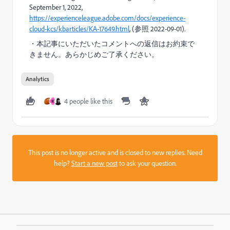
September 1, 2022,
https://experienceleague.adobe.com/docs/experience-
cloud-kcs/kbarticles/KA-17649.html
, (参照 2022-09-01).
・
本記事にいただいたコメントへの返信はお約束で
きません。あらかじめご了承ください。
Analytics
4 people like this
M
This post is no longer active and is closed to new replies. Need
help?
Start a new post
to ask your question.