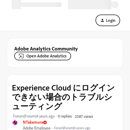
Login
Adobe Analytics Community
Open Adobe Analytics
Experience Cloud にログイン
できない場合のトラブルシ
ューティング
Forum|Forum|4 years ago
0 replies
2587 views
N
NTakemura
Adobe Employee
Forum|Forum|4 years ago