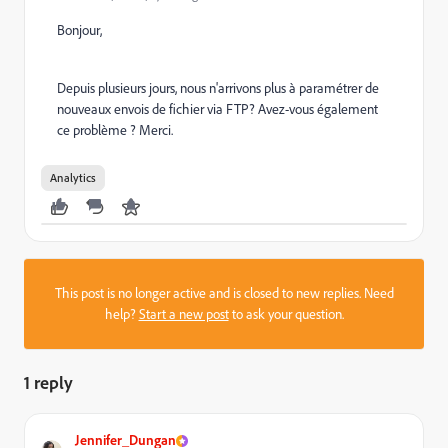
Bonjour,
Depuis plusieurs jours, nous n'arrivons plus à paramétrer de
nouveaux envois de fichier via FTP? Avez-vous également
ce problème ? Merci.
Analytics
This post is no longer active and is closed to new replies. Need
help?
Start a new post
to ask your question.
1 reply
Jennifer_Dungan