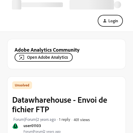
Login
Adobe Analytics Community
Open Adobe Analytics
Datawharehouse - Envoi de
fichier FTP
Forum|Forum|2 years ago
1 reply
401 views
U
user01103
Forum|Forum|2 years ago