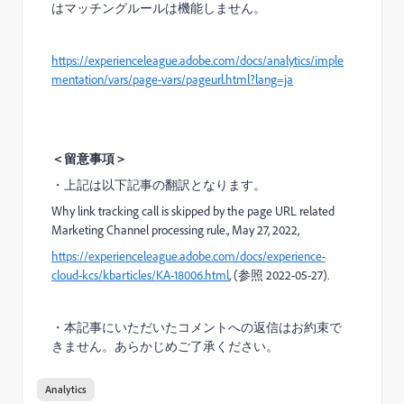
はマッチングルールは機能しません。
https://experienceleague.adobe.com/docs/analytics/imple
mentation/vars/page-vars/pageurl.html?lang=ja
＜留意事項＞
・上記は以下記事の翻訳となります。
Why link tracking call is skipped by the page URL related
Marketing Channel processing rule
.,
May
27
, 2022,
https://experienceleague.adobe.com/docs/experience-
cloud-kcs/kbarticles/KA-18006.html
, (参照 2022-0
5
-
27
).
・
本記事にいただいたコメントへの返信はお約束で
きません。あらかじめご了承ください。
Analytics