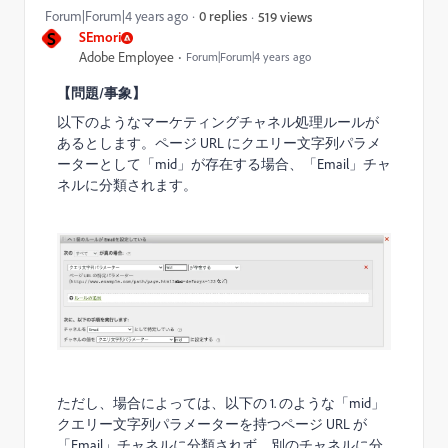
Forum|Forum|4 years ago
0 replies
519 views
S
SEmori
Adobe Employee
Forum|Forum|4 years ago
【問題/事象】
以下のようなマーケティングチャネル処理ルールが
あるとします。ページ
URL
にクエリー文字列パラメ
ーターとして「mid」が存在する場合、「Email」チャ
ネルに分類されます。
ただし、場合によっては、以下の
1
.
のような「mid」
クエリー文字列パラメーターを持つページ
URL
が
「Email」チャネルに分類されず、別のチャネルに分