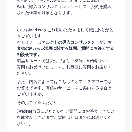
※
注意：こちらの
Webinar
はこれまでに
Launch
Pack
（導入コンサルティングサービス）契約を購入
された企業が対象となります。
いつも
Marketo
をご利用いただきまして誠にありがと
うございます。
本セミナーは
マルケトの導入コンサルタントが、お
客様の
Marketo
活用に関する疑問、質問にお答えする
相談会です。
製品サポートでは受付できない機能・動作以外のご
質問もお受けいたします。お気軽に質問をお送りく
ださい。
また、内容によってはこちらのオフィスアワーでは
お答えできず、有償のサービスをご案内する場合は
ございますが、
その点ご了承ください。
(
Webinar
当日にいただいたご質問にはお答えできない
可能性がございます。質問は前日までにお送りくだ
さい。)