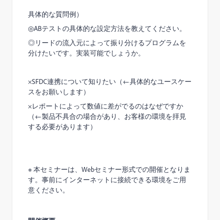
具体的な質問例）
◎
AB
テストの具体的な設定方法を教えてください。
◎リードの流入元によって振り分けるプログラムを
分けたいです。実装可能でしょうか。
×SFDC
連携について知りたい（
←
具体的なユースケー
スをお願いします）
×
レポートによって数値に差がでるのはなぜですか
（
←
製品不具合の場合があり、お客様の環境を拝見
する必要があります）
※
本セミナーは、
Web
セミナー形式での開催となりま
す。事前にインターネットに接続できる環境をご用
意ください。