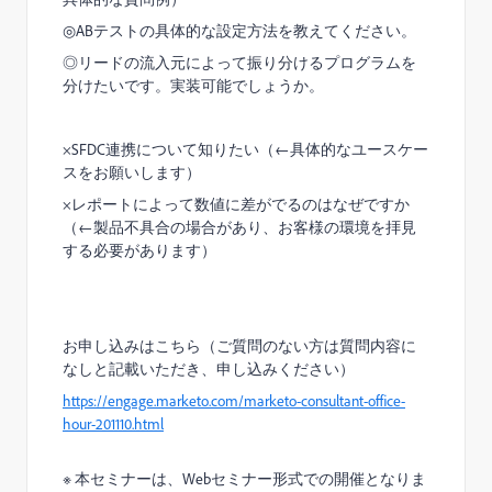
◎
AB
テストの具体的な設定方法を教えてください。
◎リードの流入元によって振り分けるプログラムを
分けたいです。実装可能でしょうか。
×SFDC
連携について知りたい（
←
具体的なユースケー
スをお願いします）
×
レポートによって数値に差がでるのはなぜですか
（
←
製品不具合の場合があり、お客様の環境を拝見
する必要があります）
お申し込みはこちら（ご質問のない方は質問内容に
なしと記載いただき、申し込みください）
https://engage.marketo.com/marketo-consultant-office-
hour-201110.html
※
本セミナーは、
Web
セミナー形式での開催となりま