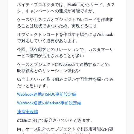
ネイティブコネクタでは、Marketoからリード、タス
ク、キャンペーンへの連携が可能ですが、
ケースやカスタムオブジェクトのレコードを作成す
ることは現状できないため、実現するには
オブジェクトレコードを作成する場合にはWebhook
で対応していく必要があります。
今回、既存顧客とのリレーションで、カスタマーサ
ービス部門が活用されることが多い
ケースオブジェクトにWebhookで連携することで、
既存顧客とのリレーション強化や
CS向上といった取り組みに活かす可能性を探ってみ
たいと思います。
Webhook連携のSFDC事前設定編
Webhook連携のMarketo事前設定編
連携実践編
の3編に分けて紹介させていただきます。
尚、ケース以外のオブジェクトでも応用可能な内容