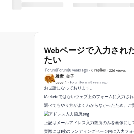
Webページで入力された
たい
Forum|Forum|8 years ago
6 replies
226 views
雅彦_金子
Level 1
Forum|Forum|8 years ago
お世話になっております。
Marketoではないウェブ上のフォームに入力さ
調べてもやり方がよくわからなかったため、ご
上記はメールアドレス入力箇所のみを画像にし
実際には1枚のランディングページ内に入力フ