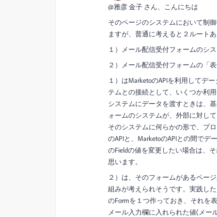
@雅彦 金子 さん、こんにちは
そのページのシステムにおいて制御
ますが、普通に考えると２ルートあ
１）メール配信受付フォームのシステ
２）メール配信受付フォームの「表側（
１）はMarketoのAPIを利用して
テムとの接続として、いくつか利用
システムにデータを渡すときは、基本的に
ォームのシステムが、外部に対して
そのシステムに何らかの形で、プロ
のAPIと、MarketoのAPIと
のFieldの値を変更したい場合は、それは
思います。
２）は、そのフォームがあるページ上で
組みが考えられそうです。実践したこ
のFormを１つ作っておき、それ
メール入力欄に入れられた値(メール