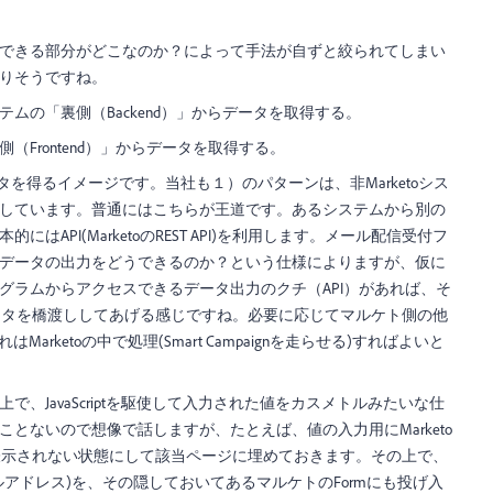
できる部分がどこなのか？によって手法が自ずと絞られてしまい
りそうですね。
ムの「裏側（Backend）」からデータを取得する。
Frontend）」からデータを取得する。
データを得るイメージです。当社も１）のパターンは、非Marketoシス
しています。普通にはこちらが王道です。あるシステムから別の
はAPI(MarketoのREST API)を利用します。メール配信受付フ
データの出力をどうできるのか？という仕様によりますが、仮に
グラムからアクセスできるデータ出力のクチ（API）があれば、そ
の間でデータを橋渡ししてあげる感じですね。必要に応じてマルケト側の他
Marketoの中で処理(Smart Campaignを走らせる)すればよいと
、JavaScriptを駆使して入力された値をカスメトルみたいな仕
とないので想像で話しますが、たとえば、値の入力用にMarketo
を表示されない状態にして該当ページに埋めておきます。その上で、
アドレス)を、その隠しておいてあるマルケトのFormにも投げ入