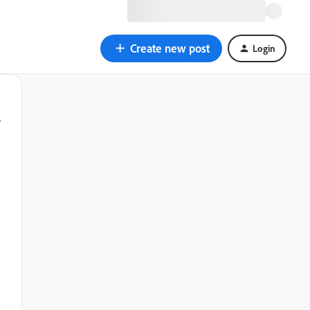
Create new post
Login
し