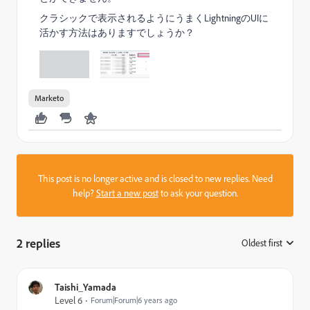
クラシックで表示されるようにうまくLightningのUIに
活かす方法はありますでしょうか？
Marketo
This post is no longer active and is closed to new replies. Need
help?
Start a new post
to ask your question.
2 replies
Oldest first
:
Taishi_Yamada
Level 6
Forum|Forum|6 years ago