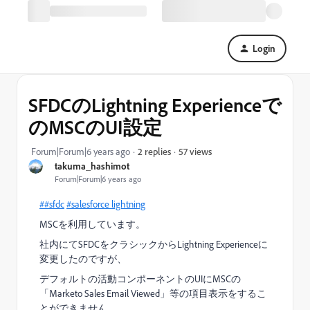
Login
SFDCのLightning Experienceで
のMSCのUI設定
57 views
Forum|Forum|6 years ago
2 replies
takuma_hashimot
Forum|Forum|6 years ago
##sfdc
‌
#salesforce lightning
MSCを利用しています。
社内にてSFDCをクラシックからLightning Experienceに
変更したのですが、
デフォルトの活動コンポーネントのUIにMSCの
「Marketo Sales Email Viewed」等の項目表示をするこ
とができません。