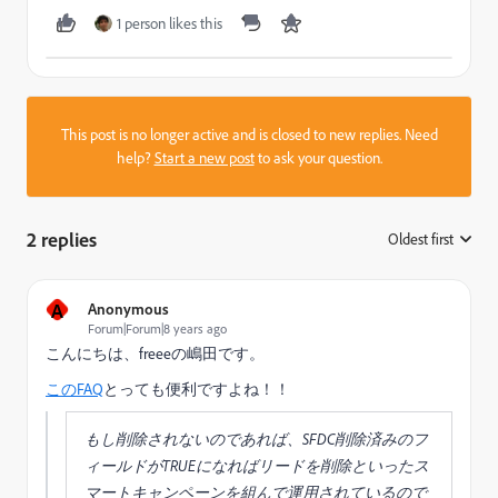
1 person likes this
This post is no longer active and is closed to new replies. Need
help?
Start a new post
to ask your question.
2 replies
Oldest first
:
A
Anonymous
Forum|Forum|8 years ago
こんにちは、freeeの嶋田です。
このFAQ
とっても便利ですよね！！
もし削除されないのであれば、SFDC削除済みのフ
ィールドがTRUEになればリードを削除といったス
マートキャンペーンを組んで運用されているので