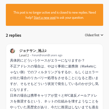
This post is no longer active and is closed to new replies. Need
help?
Start a new post
to ask your question.
2 replies
Oldest first
:
ジョナサン_池上2
Level 2
Forum|Forum|8 years ago
具体的にどういうケースがエラーになりますか？
不正アドレスの場合は、やはり事前に連携側（Marketoじ
ゃない側）でのフィルタリングをするか、もしくはエラー
が出た場合のリカバリー処理をさせることになると思いま
すが、そもそもどういう状況で発生しているのかが少し気
になります。
日本の場合は携帯キャリアが堂々とRFC違反メールアドレ
スを推奨するという、ネットの仕組みを壊すようなことを
やっていた黒歴史があり、今だに推奨はしないまでも過去