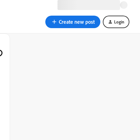
Create new post
Login
の