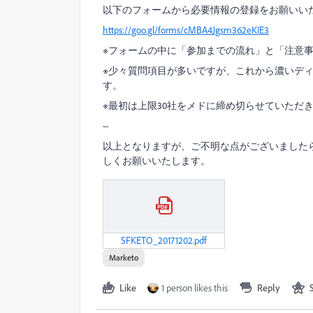
以下のフォームから必要情報の登録をお願いい
https://goo.gl/forms/cMBA4Jgsm362eKIE3
※フォームの中に「参加までの流れ」と「注意
※少々質問項目が多いですが、これから濃いデ
す。
※最初は上限30社をメドに締め切らせていただ
--
以上となりますが、ご不明な点がございました
しくお願いいたします。
SFKETO_20171202.pdf
Marketo
Like
1 person likes this
Reply