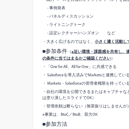
- 事例発表
- パネルディスカッション
- ライトニングトーク
- 設定レクチャー/ハンズオン など
・大きく広げるのではなく、
小さく濃く活動し
■参加条件
（
※近い環境・課題感を共有し、
の条件に当てはまるかご確認ください
）
・「One for All、All for One」に共感できる
・ Salesforceを導入済みでMarketoと連携してい
・ Marketo・Salesforceの管理者権限を持っ
・自社の環境を公開できるまたはキャプチャな
は塗り潰したスライドでOK）
・登壇依頼は断らない（無茶振りはしませんが
※事業は、BtoC／BtoB、双方OK
■参加方法