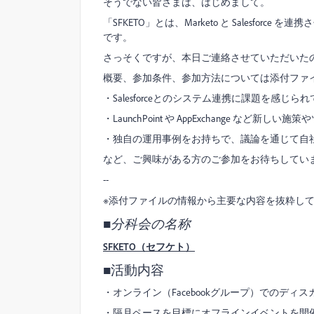
そうでない皆さまは、はじめまして。
「SFKETO」とは、Marketo と Salesf
です。
さっそくですが、本日ご連絡させていただいた
概要、参加条件、参加方法については添付ファ
・Salesforceとのシステム連携に課題を感じら
・LaunchPoint や AppExchange など
・独自の運用事例をお持ちで、議論を通じて自
など、ご興味がある方のご参加をお待ちしてい
--
※添付ファイルの情報から主要な内容を抜粋し
■分科会の名称
SFKETO（セフケト）
■活動内容
・オンライン（Facebookグループ）でのデ
・隔月ペースを目標にオフラインイベントを開