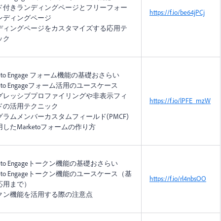
ド付きランディングページとフリーフォー
https://f.io/be64jPCj
ンディングページ
ディングページをカスタマイズする応用テ
ック
keto Engage フォーム機能の基礎おさらい
keto Engageフォーム活用のユースケース
グレッシブプロファイリングや非表示フィ
https://f.io/lPFE_mzW
ドの活用テクニック
グラムメンバーカスタムフィールド(PMCF)
したMarketoフォームの作り方
keto Engageトークン機能の基礎おさらい
keto Engageトークン機能のユースケース（基
https://f.io/rl4nbsOO
応用まで）
クン機能を活用する際の注意点