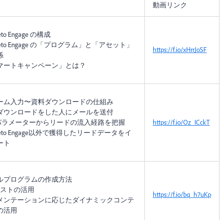
動画リンク
eto Engage の構成
keto Engage の「プログラム」と「アセット」
https://f.io/xHrrJoSF
係
マートキャンペーン」とは？
ーム入力〜資料ダウンロードの仕組み
ダウンロードをした人にメールを送付
Lパラメーターからリードの流入経路を把握
https://f.io/Oz_ICckT
keto Engage以外で獲得したリードデータをイ
ート
ルプログラムの作成方法
テストの活用
https://f.io/bq_h7uKp
メンテーションに応じたダイナミックコンテ
の活用