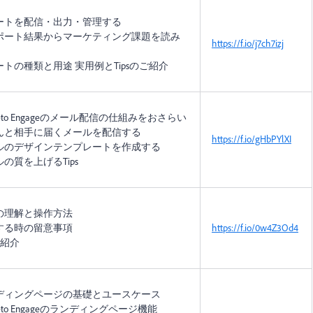
ートを配信・出力・管理する
ポート結果からマーケティング課題を読み
https://f.io/j7ch7izj
ートの種類と用途 実用例とTipsのご紹介
keto Engageのメール配信の仕組みをおさらい
んと相手に届くメールを配信する
https://f.io/gHbPYlXI
ルのデザインテンプレートを作成する
の質を上げるTips
の理解と操作方法
する時の留意事項
https://f.io/0w4Z3Od4
sの紹介
ディングページの基礎とユースケース
keto Engageのランディングページ機能