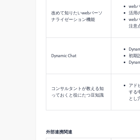
we
改めて知りたいwebパーソ
活用
ナライゼーション機能
we
注意
Dyna
Dynamic Chat
初期
Dyn
アド
コンサルタントが教える知
する
っておくと役にたつ豆知識
とし
外部連携関連