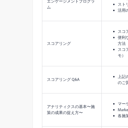
エンゲージメントプログラ
スト
ム
活用の
スコ
便利
スコアリング
方法
スコ
モ）
上記
スコアリング Q&A
のご
マー
アナリティクスの基本〜施
Mar
策の成果の捉え方〜
各施