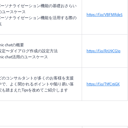
bパーソナライゼーション機能の基礎おさらい
のユースケース
https://f.io/VBFMRde5
bパーソナライゼーション機能を活用する際の
点
mic chatの概要
設定〜ダイアログ作成の設定方法
https://f.io/RrU9CG1q
amic chat活用のユースケース
ビのコンサルタントが多くのお客様を支援
中で、よく聞かれるポイントや陥り易い落
https://f.io/T9fCr6GK
穴も踏まえたTipsを改めてご紹介します