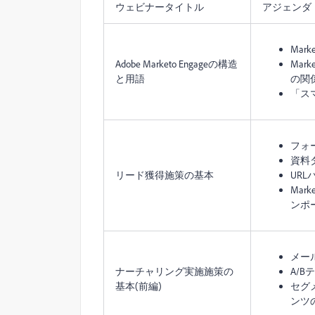
ウェビナータイトル
アジェンダ
Mark
Adobe Marketo Engageの構造
Mar
と用語
の関
「ス
フォ
資料
リード獲得施策の基本
UR
Mar
ンポ
メー
ナーチャリング実施施策の
A/B
基本(前編)
セグ
ンツ