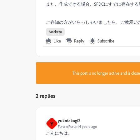
また、作成できる場合、SFDCにすでに存在す
ご存知の方がいらっしゃいましたら、ご教示い
Marketo
Like
Reply
Subscribe
This post is no longer active and is clo
2 replies
yukotakagi2
Y
Forum|Forum|4 years ago
こんにちは。