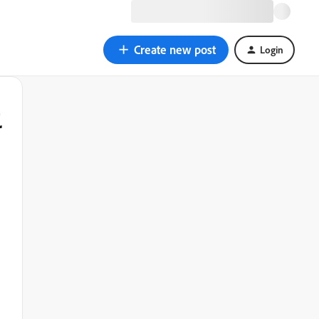
Create new post
Login
こ