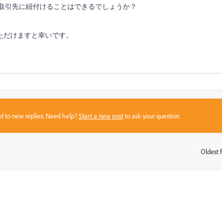
る取引先に紐付けることはできるでしょうか？
ただけますと幸いです。
sed to new replies. Need help?
Start a new post
to ask your question.
Oldest f
: