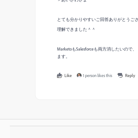
とても分かりやすいご回答ありがとうご
理解できました＾＾
MarketoもSalesforceも両方消し
ます。
Like
1 person likes this
Reply