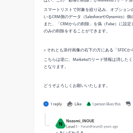
スマートリストで対象を絞り込み、オプション
いるCRM側のデータ（SalesforceやDynam
また、「CRMからの削除」を偽（False）に設
のみの削除をすることができます。
> それとも添付画像の右下の方にある「SFDC
こちらは逆に、Marketoのリード情報は消し
となります。
どうぞよろしくお願いいたします。
1 reply
Like
1 person likes this
N
Nozomi_INOUE
N
Level 1
Forum|Forum|3 years ago
＞あいざわさま