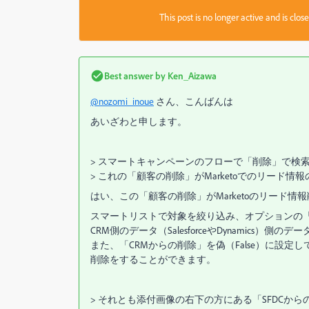
This post is no longer active and is clo
Best answer by
Ken_Aizawa
@nozomi_inoue
さん、こんばんは
あいざわと申します。
> スマートキャンペーンのフローで「削除」で検
> これの「顧客の削除」がMarketoでのリード
はい、この「顧客の削除」がMarketoのリード
スマートリストで対象を絞り込み、オプションの
CRM側のデータ（SalesforceやDynamics）
また、「CRMからの削除」を偽（False）に設定し
削除をすることができます。
> それとも添付画像の右下の方にある「SFDCか