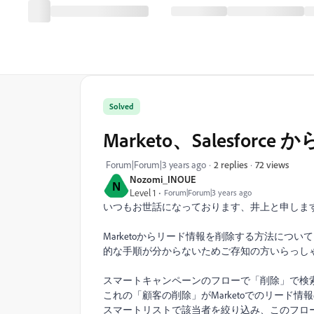
Solved
Marketo、Salesfo
72 views
Forum|Forum|3 years ago
2 replies
Nozomi_INOUE
N
Level 1
Forum|Forum|3 years ago
いつもお世話になっております、井上と申しま
Marketoからリード情報を削除する方法に
的な手順が分からないためご存知の方いらっし
スマートキャンペーンのフローで「削除」で検
これの「顧客の削除」がMarketoでのリード
スマートリストで該当者を絞り込み、このフローで