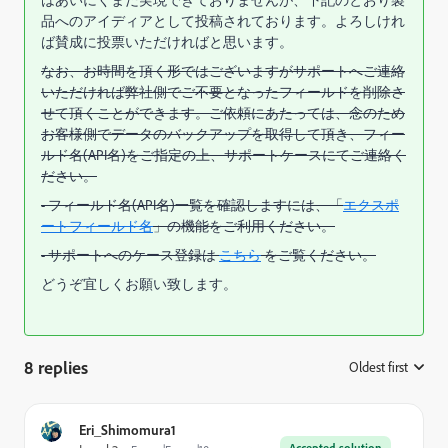
はあいにくまだ実現できておりませんが、下記のとおり製
品へのアイディアとして投稿されております。よろしけれ
ば賛成に投票いただければと思います。
なお、お時間を頂く形ではございますがサポートへご連絡
いただければ弊社側でご不要となったフィールドを削除さ
せて頂くことができます。ご依頼にあたっては、念のため
お客様側でデータのバックアップを取得して頂き、フィー
ルド名(API名)をご指定の上、サポートケースにてご連絡く
ださい。
- フィールド名(API名)一覧を確認しますには、「
エクスポ
ートフィールド名
」の機能をご利用ください。
- サポートへのケース登録は
こちら
をご覧ください。
どうぞ宜しくお願い致します。
8 replies
Oldest first
:
Eri_Shimomura1
Accepted solution