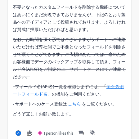
不要となったカスタムフィールドを削除する機能について
はあいにくまだ実現できておりませんが、下記のとおり製
品へのアイディアとして投稿されております。よろしけれ
ば賛成に投票いただければと思います。
なお、お時間を頂く形ではございますがサポートへご連絡
いただければ弊社側でご不要となったフィールドを削除さ
せて頂くことができます。ご依頼にあたっては、念のため
お客様側でデータのバックアップを取得して頂き、フィー
ルド名(API名)をご指定の上、サポートケースにてご連絡く
ださい。
- フィールド名(API名)一覧を確認しますには、「
エクスポ
ートフィールド名
」の機能をご利用ください。
- サポートへのケース登録は
こちら
をご覧ください。
どうぞ宜しくお願い致します。
1 person likes this
H