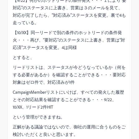
【9/22】何かのホットリードの条件発火・・・１により"要
対応"のステータスに上書き、営業は３のメールを見て、
対応が完了したら、"対応済み"ステータスを変更。裏で4も
走っている。
【10/XX】同一リードで別の条件のホットリードの条件発
火・・・再び、"要対応"のステータスに上書き、営業は"対
応済"ステータスを変更。4は同様
とすると、
リードリストは、ステータスが今どうなっているか（何を
する必要があるか）を確認することができる・・・要対応
対象はゼロ件で、対応済みが1件
CampaignMemberリストにいけば、すべての発火した履歴
とその対応結果を確認することができる・・・9/22、
10/XX、1リード2件HIT
という管理ができますね。
正解がある議論ではないので、御社の運用に合うものをご
検討いただくと良いと思います。