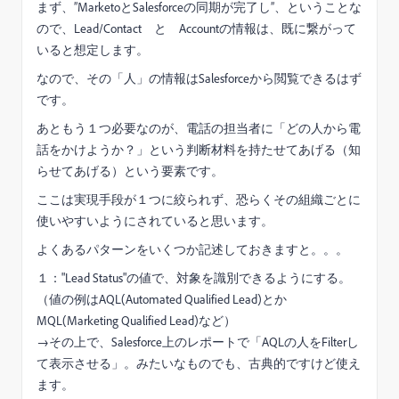
まず、”MarketoとSalesforceの同期が完了し”、ということな
ので、Lead/Contact と Accountの情報は、既に繋がって
いると想定します。
なので、その「人」の情報はSalesforceから閲覧できるはず
です。
あともう１つ必要なのが、電話の担当者に「どの人から電
話をかけようか？」という判断材料を持たせてあげる（知
らせてあげる）という要素です。
ここは実現手段が１つに絞られず、恐らくその組織ごとに
使いやすいようにされていると思います。
よくあるパターンをいくつか記述しておきますと。。。
１："Lead Status"の値で、対象を識別できるようにする。
（値の例はAQL(Automated Qualified Lead)とか
MQL(Marketing Qualified Lead)など）
→その上で、Salesforce上のレポートで「AQLの人をFilterし
て表示させる」。みたいなものでも、古典的ですけど使え
ます。