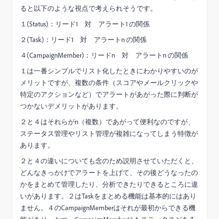
ると以下のような視点で考えられそうです。
１(Status)：リード1 対 アラート1 の関係
２(Task)：リード1 対 アラートn の関係
４(CampaignMember)：リードn 対 アラートn の関係
１は一番シンプルでリスト化したときにわかりやすいのが
メリットですが、複数の条件（スコアやメールクリックや
特定のアクションなど）でアラートがあがった際に判断が
つかないデメリットがあります。
２と４はそれらがn（複数）であがって便利なのですが、
ステータス管理やリスト管理が複雑になってしまう特徴が
あります。
２と４の違いについても念のため説明させていただくと、
どんなきっかけでアラートを上げて、その後どうなったの
かをまとめて管理したり、分析できたりできるところに違
いがあります。２はTaskをまとめる機能は基本的にはあり
ません。４のCampaignMemberはそれが最初からできる機