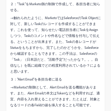
２："Task"をMarketo側の制御で作成して、各担当者に知ら
せる。
→触れられたように、MarketoではSalesforceのTask Objectに
対して、新しいTaskのレコードを作成することができま
す。これを使って、知らせたい電話担当者にTaskをAssign
しつつ、Taskのコメントや件名などで情報を付与して伝え
る。ということが出来ます。また、Taskの各レコードが
Statusをもちますから、完了したのかどうかを、Salesforce
から確認することもできます。この手法は、Salesforceの
「Task」（日本語だと、”活動予定”だったかな？。。。自
信なし）を既に組織でどの程度利用されているか？による
と思います。
３："Alert Email"を各担当者に送る
→Marketoの制御として、Alert Emailを送る機能がありま
す。また、Alert Emailの本文はTokenなどを利用すれば、適
宜、内容を入れ替えることができます。たとえば、対象と
なるリードの各Fieldの値を挿入することも可能です。