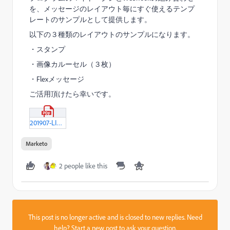
を、メッセージのレイアウト毎にすぐ使えるテンプ
レートのサンプルとして提供します。
以下の３種類のレイアウトのサンプルになります。
・スタンプ
・画像カルーセル（３枚）
・Flexメッセージ
ご活用頂けたら幸いです。
201907-LINE連携メッセージテンプレート.pdf
Marketo
2 people like this
This post is no longer active and is closed to new replies. Need
help?
Start a new post
to ask your question.