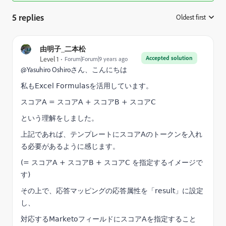
5 replies
Oldest first
:
由明子_二本松
Accepted solution
Level 1
Forum|Forum|9 years ago
@Yasuhiro Oshiro​さん、こんにちは
私も
Excel Formulasを活用しています
。
スコアA = スコアA + スコアB + スコアC
という理解をしました。
上記であれば、テンプレートにスコアAのトークンを入れ
る必要があるように感じます。
(
= スコアA + スコアB + スコアC を指定するイメージで
す
)
その上で、応答マッピングの応答属性を「result」に設定
し、
対応するMarketoフィールドにスコアAを指定すること