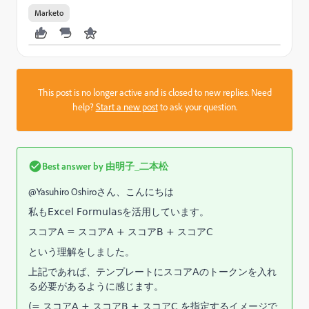
Marketo
This post is no longer active and is closed to new replies. Need
help?
Start a new post
to ask your question.
Best answer by
由明子_二本松
@Yasuhiro Oshiro​さん、こんにちは
私も
Excel Formulasを活用しています
。
スコアA = スコアA + スコアB + スコアC
という理解をしました。
上記であれば、テンプレートにスコアAのトークンを入れ
る必要があるように感じます。
(
= スコアA + スコアB + スコアC を指定するイメージで