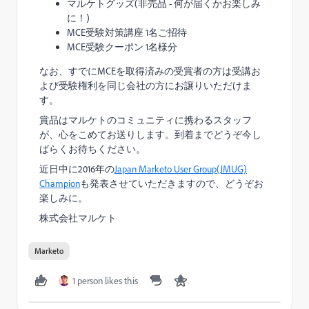
マルケトグッズ(非売品 - 何が届くかお楽しみ
に！)
MCE受験対策講座 1名ご招待
MCE受験クーポン 1名様分
なお、すでにMCEを取得済みの受賞者の方は受講お
よび受験権利を同じ会社の方にお譲りいただけま
す。
賞品はマルケトのコミュニティに携わるスタッフ
が、心をこめてお送りします。到着までどうぞ今し
ばらくお待ちください。
近日中に2016年の
Japan Marketo User Group(JMUG)
Champion
も発表させていただきますので、どうぞお
楽しみに。
株式会社マルケト
Marketo
1 person likes this