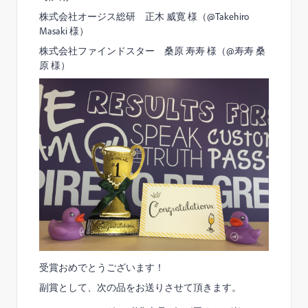
株式会社オージス総研 正木 威寛 様（@Takehiro
Masaki​ 様）
株式会社ファインドスター 桑原 寿寿 様（@寿寿 桑
原​ 様）
受賞おめでとうございます！
副賞として、次の品をお送りさせて頂きます。