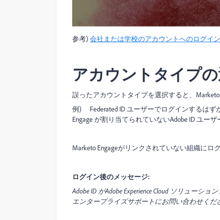
参考
)
会社または学校のアカウントへのログイ
アカウントタイプの
誤ったアカウントタイプを選択すると、Market
例) Federated ID ユーザーでログインす
Engage が割り当てられていないAdobe ID ユ
Marketo Engage
がリンクされていない組織にロ
ログイン後の
メッセージ
:
Adobe ID
が
Adobe Experience Cloud
ソリューション
エンタープライズサポートにお問い合わせくだ