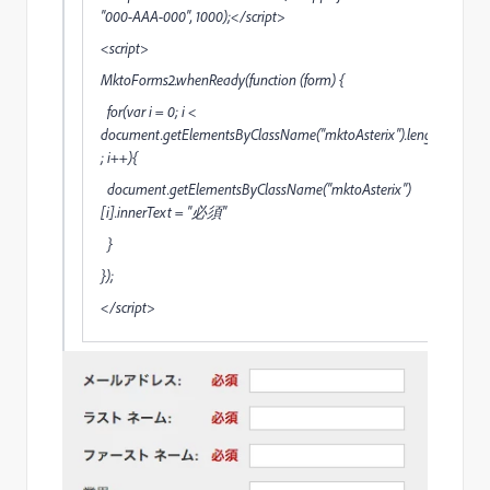
"000-AAA-000", 1000);</script>
<script>
MktoForms2.whenReady(function (form) {
for(var i = 0; i <
document.getElementsByClassName("mktoAsterix").length
; i++){
document.getElementsByClassName("mktoAsterix")
[i].innerText = "必須"
}
});
</script>