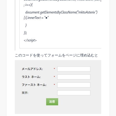
; i++){
document.getElementsByClassName("mktoAsterix")
[i].innerText = "●"
}
});
</script>
このコードを使ってフォームをページに埋め込むと