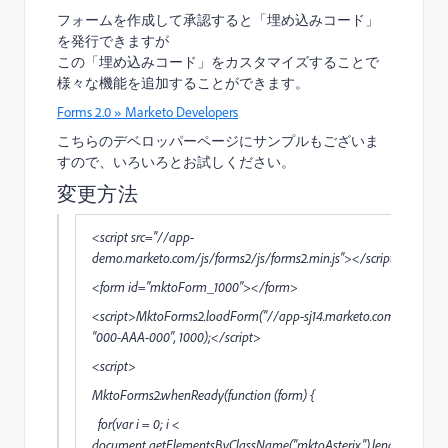
フォームを作成して承認すると「埋め込みコード」
を発行できますが
この「埋め込みコード」をカスタマイズすることで
様々な機能を追加することができます。
Forms 2.0 » Marketo Developers
こちらのデベロッパーページにサンプルもございま
すので、いろいろとお試しください。
変更方法
<script src="//app-
demo.marketo.com/js/forms2/js/forms2.min.js"></script>
<form id="mktoForm_1000"></form>
<script>MktoForms2.loadForm("//app-sj14.marketo.com",
"000-AAA-000", 1000);</script>
<script>
MktoForms2.whenReady(function (form) {
for(var i = 0; i <
document.getElementsByClassName("mktoAsterix").length