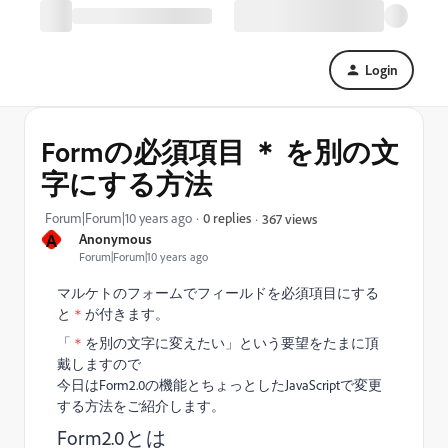
Login
Formの必須項目 ＊ を別の文
字にする方法
Forum|Forum|10 years ago
0 replies
367 views
A
Anonymous
Forum|Forum|10 years ago
マルケトのフォームでフィールドを必須項目にする
と
＊
が付きます。
「
＊
を別の文字に変えたい」という要望をたまに頂
戴しますので
今日はForm2.0の機能とちょっとしたJavaScriptで変更
する方法をご紹介します。
Form2.0とは