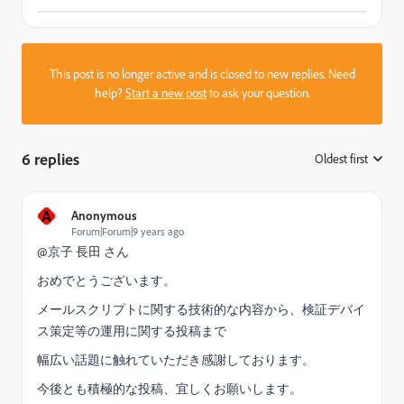
This post is no longer active and is closed to new replies. Need
help?
Start a new post
to ask your question.
6 replies
Oldest first
:
A
Anonymous
Forum|Forum|9 years ago
@京子 長田 さん
おめでとうございます。
メールスクリプトに関する技術的な内容から、検証デバイ
ス策定等の運用に関する投稿まで
幅広い話題に触れていただき感謝しております。
今後とも積極的な投稿、宜しくお願いします。