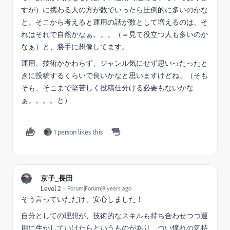
すが）に携わる人の方が数でいったら圧倒的に多いのかな
と。そこから考えると運用の話が数として増えるのは、そ
れはそれで自然かなぁ。。。（＝見て役立つ人も多いのか
なぁ）と、勝手に想像してます。
運用、技術かかわらず、ジャンル気にせず思いったったと
きに投稿するくらいで良いかなと思いますけどね。（そも
そも、そこまで堅苦しく投稿仕分ける必要もないかな
ぁ。。。。と）
1 person likes this
京子_長田
Level 2
Forum|Forum|9 years ago
そう言っていただけ、安心しました！
自分としての理想が、技術的なスキルも持ち合わせつつ運
用に生かしていけたらというものがあり、つい憧れの気持