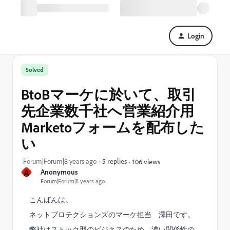
Login
Solved
BtoBマーケに於いて、取引
先企業数千社へ営業紹介用
Marketoフォームを配布した
い
Forum|Forum|8 years ago
5 replies
106 views
A
Anonymous
Forum|Forum|8 years ago
こんばんは。
ネットプロテクションズのマーケ担当 澤田です。
弊社はストック型のビジネスのため、濃い関係性の