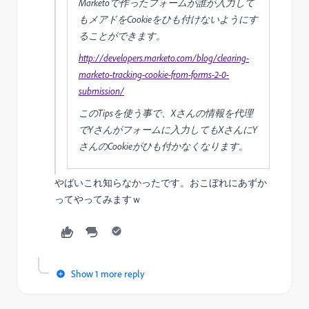
Marketoで作ったフォームが誰が入力して
もメアドをCookieをひも付けないようにす
ることができます。
http://developers.marketo.com/blog/clearing-
marketo-tracking-cookie-from-forms-2-0-
submission/
このTipsを使う事で、Xさんの情報を代理
でYさんがフォームに入力してもXさんにY
さんのCookieがひも付かなくなります。
やばいこれ知らなかったです。おこぼれにあずか
ってやってみますｗ
Show 1 more reply