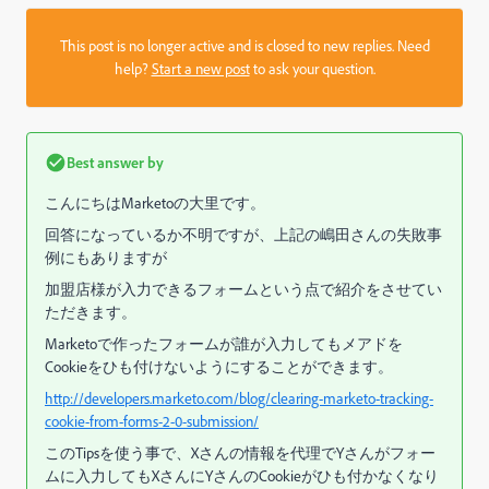
This post is no longer active and is closed to new replies. Need
help?
Start a new post
to ask your question.
Best answer by
こんにちはMarketoの大里です。
回答になっているか不明ですが、上記の嶋田さんの失敗事
例にもありますが
加盟店様が入力できるフォームという点で紹介をさせてい
ただきます。
Marketoで作ったフォームが誰が入力してもメアドを
Cookieをひも付けないようにすることができます。
http://developers.marketo.com/blog/clearing-marketo-tracking-
cookie-from-forms-2-0-submission/
このTipsを使う事で、Xさんの情報を代理でYさんがフォー
ムに入力してもXさんにYさんのCookieがひも付かなくなり