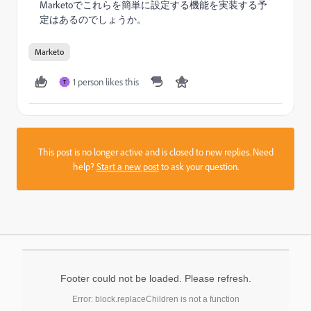
Marketoでこれらを簡単に設定する機能を実装する予
定はあるのでしょうか。
Marketo
1 person likes this
T
This post is no longer active and is closed to new replies. Need
help?
Start a new post
to ask your question.
Footer could not be loaded. Please refresh.
Error: block.replaceChildren is not a function