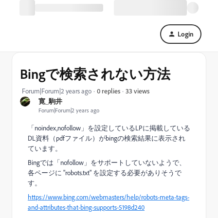
Login
Bingで検索されない方法
33 views
Forum|Forum|2 years ago
0 replies
寛_駒井
Forum|Forum|2 years ago
「noindex,nofollow」を設定しているLPに掲載している
DL資料（pdfファイル）がbingの検索結果に表示され
ています。
Bingでは「nofollow」をサポートしていないようで、
各ページに "
robots.txt" を設定
する必要がありそうで
す。
https://www.bing.com/webmasters/help/robots-meta-tags-
and-attributes-that-bing-supports-5198d240