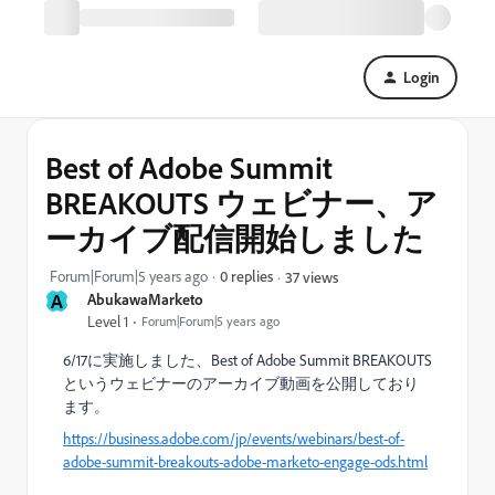
Login
Best of Adobe Summit
BREAKOUTS ウェビナー、ア
ーカイブ配信開始しました
Forum|Forum|5 years ago
0 replies
37 views
A
AbukawaMarketo
Level 1
Forum|Forum|5 years ago
6/17に実施しました、Best of Adobe Summit BREAKOUTS
というウェビナーのアーカイブ動画を公開しており
ます。
https://business.adobe.com/jp/events/webinars/best-of-
adobe-summit-breakouts-adobe-marketo-engage-ods.html