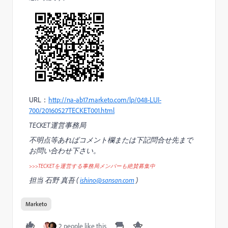
URL：
http://na-ab17.marketo.com/lp/048-LUI-
700/20160527TECKET001.html
TECKET運営事務局
不明点等あればコメント欄または下記問合せ先まで
お問い合わせ下さい。
>>>TECKETを運営する事務局メンバーも絶賛募集中
担当 石野 真吾 (
ishino@sansan.com
)
Marketo
2 people like this