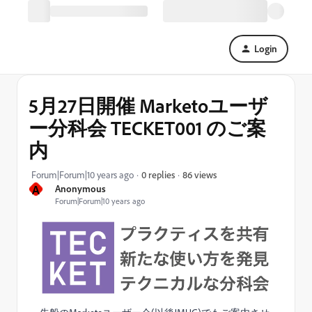
Login
5月27日開催 Marketoユーザ
ー分科会 TECKET001 のご案
内
86 views
Forum|Forum|10 years ago
0 replies
A
Anonymous
Forum|Forum|10 years ago