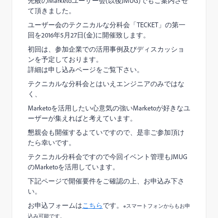
先般のMarketoユーザー会(以後JMUG)でもご案内させ
て頂きました。
ユーザー会のテクニカルな分科会「TECKET」の第一
回を2016年5月27日(金)に開催致します。
初回は、参加企業での活用事例及びディスカッショ
ンを予定しております。
詳細は申し込みページをご覧下さい。
テクニカルな分科会とはいえエンジニアのみではな
く、
Marketoを活用したい心意気の強いMarketoが好きなユ
ーザーが集えればと考えています。
懇親会も開催するよていですので、是非ご参加頂け
たら幸いです。
テクニカル分科会ですので今回イベント管理もJMUG
のMarketoを活用しています。
下記ページで開催要件をご確認の上、お申込み下さ
い。
お申込フォームは
こちら
です。
※スマートフォンからもお申
込み可能です。