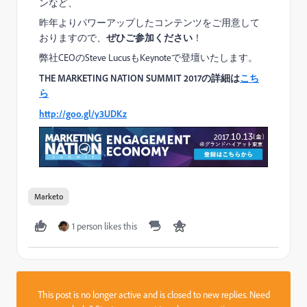
ンなど、
昨年よりパワーアップしたコンテンツをご用意して
おりますので、
ぜひご参加ください
！
弊社CEOのSteve LucusもKeynoteで登壇いたします。
THE MARKETING NATION SUMMIT 2017の詳細は
こち
ら
http://goo.gl/y3UDKz
Marketo
1 person likes this
This post is no longer active and is closed to new replies. Need