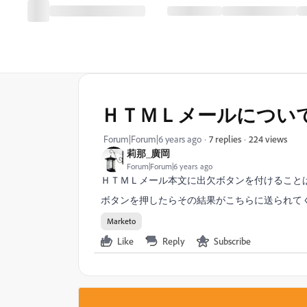
ＨＴＭＬメールについ
224 views
Forum|Forum|6 years ago
7 replies
莉那_廣岡
Forum|Forum|6 years ago
ＨＴＭＬメール本文に出欠ボタンを付けること
ボタンを押したらその結果がこちらに送られて
Marketo
Like
Reply
Subscribe