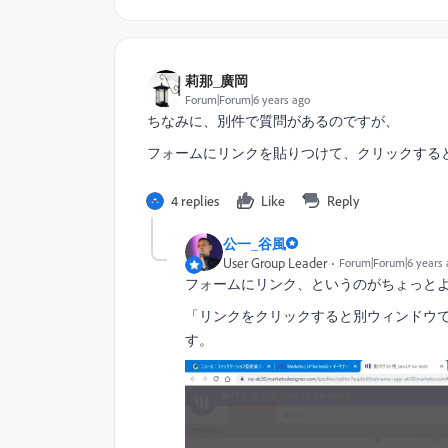
莉那_廣岡
Forum|Forum|6 years ago
ちなみに、別件で質問があるのですが、
フォームにリンクを貼りつけて、クリックする
4 replies
Like
Reply
公一_谷風
User Group Leader
Forum|Forum|6 years 
フォームにリンク、というのがちょっと
「リンクをクリックすると別ウィンドウ
す。