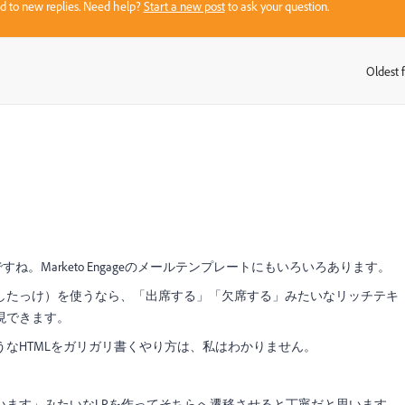
sed to new replies. Need help?
Start a new post
to ask your question.
Oldest f
:
。Marketo Engageのメールテンプレートにもいろいろあります。
したっけ）を使うなら、「出席する」「欠席する」みたいなリッチテキ
現できます。
なHTMLをガリガリ書くやり方は、私はわかりません。
います」みたいなLPを作ってそちらへ遷移させると丁寧だと思います。