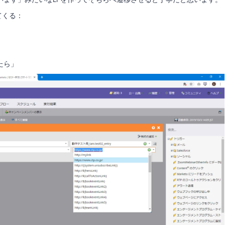
てくる：
たら」