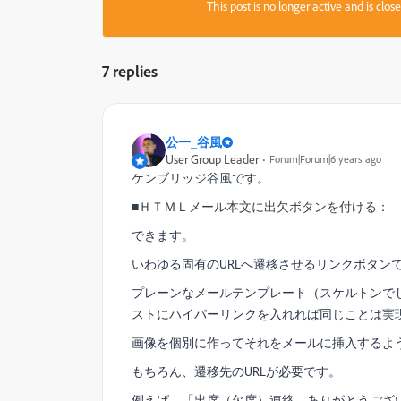
This post is no longer active and is clo
7 replies
公一_谷風
User Group Leader
Forum|Forum|6 years ago
ケンブリッジ谷風です。
■ＨＴＭＬメール本文に出欠ボタンを付ける：
できます。
いわゆる固有のURLへ遷移させるリンクボタンですね
プレーンなメールテンプレート（スケルトンで
ストにハイパーリンクを入れれば同じことは実
画像を個別に作ってそれをメールに挿入するよう
もちろん、遷移先のURLが必要です。
例えば、「出席（欠席）連絡、ありがとうござ