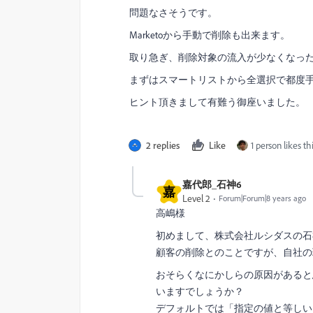
問題なさそうです。
Marketoから手動で削除も出来ます。
取り急ぎ、削除対象の流入が少なくなっ
まずはスマートリストから全選択で都度
ヒント頂きまして有難う御座いました。
2 replies
Like
1 person likes th
嘉代郎_石神6
嘉
Level 2
Forum|Forum|8 years ago
高嶋様
初めまして、株式会社ルシダスの石
顧客の削除とのことですが、自社の
おそらくなにかしらの原因があると
いますでしょうか？
デフォルトでは「指定の値と等しい