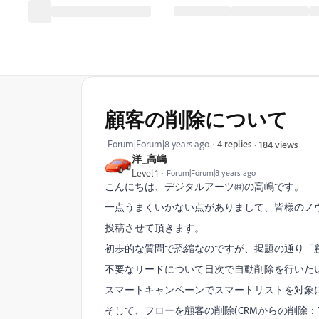
顧客の削除について
Forum|Forum|8 years ago
4 replies
184 views
洋_高嶋
Level 1
Forum|Forum|8 years ago
こんにちは、デジタルアーツ㈱の高嶋です。
一点うまくいかない点がありまして、皆様のノ
投稿させて頂きます。
初歩的な質問で恐縮なのですが、掲題の通り「
不要なリードについて日次で自動削除を行いた
スマートキャンペーンでスマートリストを対象
そして、フローを顧客の削除(CRMからの削除：Tr