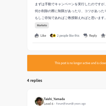
まずは手動でキャンペーンを実行したのですが
何か削除の際に制限があったり、コツがあった
もしご存知であればご教授願えればと思います
Marketo
Like
2 people like this
Reply
嘉
This post is no longer active and is clo
4 replies
Taishi_Yamada
Level 6
Forum|Forum|8 years ago