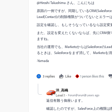
@Hiroshi Takashima さん、こんにちは
原因の一例ですが、同期しているCRM(Salesfo
Lead(Contact)の削除権限がついてないとエラ
設定を確認し、もしそうなっているなら設定変
また、設定を変えたくないならば、先にCRM側で
ますね。
当社の運用でも、MarketoからはSalesforce
るときは、Salesforceをまず消して、Marke
-Yamada
3 replies
Like
1 person likes this
直
洋_高嶋
Level 1
Forum|Forum|8 years ago
返信有難う御座います。
確認したのですが、SalesForce上の権