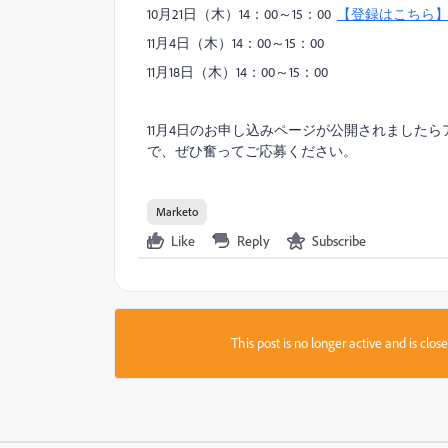
10月21日（木）14：00～15：00
【登録はこちら
11月
4
日（木）
14
：
00
～
15
：
00
11月
18
日（木）
14
：
00
～
15
：
00
11月4日のお申し込みページが公開されました
で、ぜひ奮ってご応募ください。
Marketo
Like
Reply
Subscribe
This post is no longer active and is clo