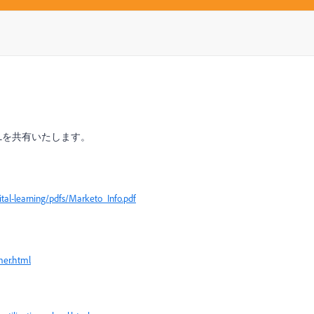
Lを共有いたします。
al-learning/pdfs/Marketo_Info.pdf
mer.html