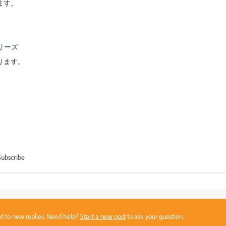
ます。
シリーズ
ります。
Subscribe
sed to new replies. Need help?
Start a new post
to ask your question.