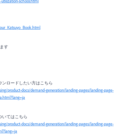
tilization-school.html
Hour_Katsuyo_Book.html
います
ウンロードしたい方はこちら
sing/product-docs/demand-generation/landing-pages/landing-page-
a.html?lang=ja
ついてはこちら
sing/product-docs/demand-generation/landing-pages/landing-page-
ml?lang=ja