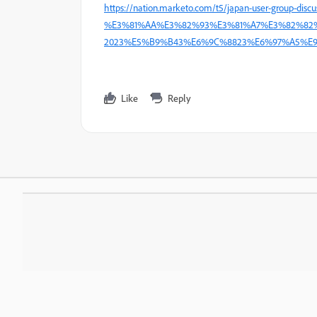
https://nation.marketo.com/t5/japan-user-group-
%E3%81%AA%E3%82%93%E3%81%A7%E3%82%82
2023%E5%B9%B43%E6%9C%8823%E6%97%A5%E9
Like
Reply