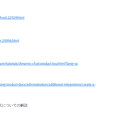
hool-221129.html
r-210916.html
rn/tutorials/dynamic-chat/product-tour.html?lang=ja
ng/product-docs/administration/additional-integrations/create-a-
Cについての解説