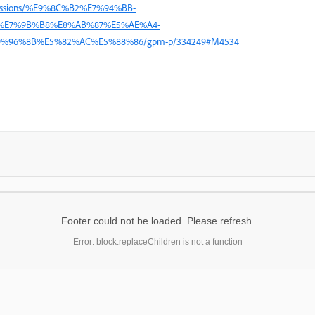
discussions/%E9%8C%B2%E7%94%BB-
%E7%9B%B8%E8%AB%87%E5%AE%A4-
%96%8B%E5%82%AC%E5%88%86/gpm-p/334249#M4534
Footer could not be loaded. Please refresh.
Error: block.replaceChildren is not a function