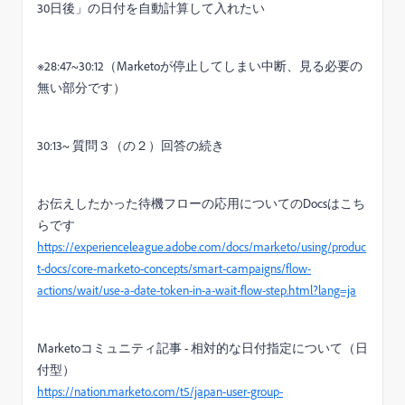
30日後」の日付を自動計算して入れたい
※28:47~30:12（Marketoが停止してしまい中断、見る必要の
無い部分です）
30:13~ 質問３（の２）回答の続き
お伝えしたかった待機フローの応用についてのDocsはこち
らです
https://experienceleague.adobe.com/docs/marketo/using/produc
t-docs/core-marketo-concepts/smart-campaigns/flow-
actions/wait/use-a-date-token-in-a-wait-flow-step.html?lang=ja
Marketoコミュニティ記事 - 相対的な日付指定について（日
付型）
https://nation.marketo.com/t5/japan-user-group-