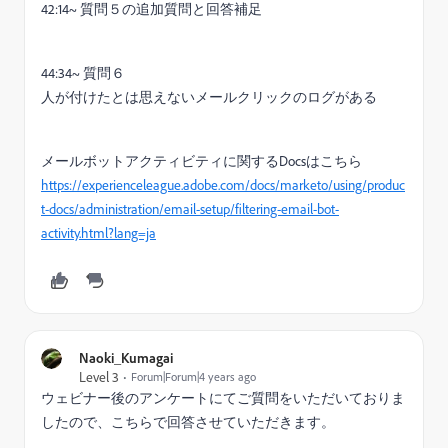
42:14~ 質問５の追加質問と回答補足
44:34~ 質問６
人が付けたとは思えないメールクリックのログがある
メールボットアクティビティに関するDocsはこちら
https://experienceleague.adobe.com/docs/marketo/using/produc
t-docs/administration/email-setup/filtering-email-bot-
activity.html?lang=ja
Naoki_Kumagai
Level 3
Forum|Forum|4 years ago
ウェビナー後のアンケートにてご質問をいただいておりま
したので、こちらで回答させていただきます。