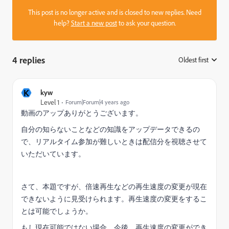
This post is no longer active and is closed to new replies. Need
help?
Start a new post
to ask your question.
4 replies
Oldest first
:
K
kyw
Level 1
Forum|Forum|4 years ago
動画のアップありがとうございます。
自分の知らないことなどの知識をアップデータできるの
で、リアルタイム参加が難しいときは配信分を視聴させて
いただいています。
さて、本題ですが、倍速再生などの再生速度の変更が現在
できないように見受けられます。再生速度の変更をするこ
とは可能でしょうか。
もし現在可能ではない場合、今後、再生速度の変更ができ