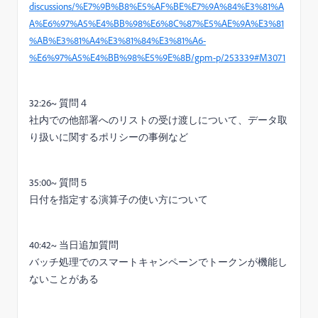
discussions/%E7%9B%B8%E5%AF%BE%E7%9A%84%E3%81%A
A%E6%97%A5%E4%BB%98%E6%8C%87%E5%AE%9A%E3%81
%AB%E3%81%A4%E3%81%84%E3%81%A6-
%E6%97%A5%E4%BB%98%E5%9E%8B/gpm-p/253339#M3071
32:26~ 質問４
社内での他部署へのリストの受け渡しについて、データ取
り扱いに関するポリシーの事例など
35:00~ 質問５
日付を指定する演算子の使い方について
40:42~ 当日追加質問
バッチ処理でのスマートキャンペーンでトークンが機能し
ないことがある