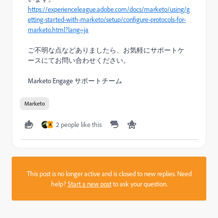
https://experienceleague.adobe.com/docs/marketo/using/g
etting-started-with-marketo/setup/configure-protocols-for-
marketo.html?lang=ja
ご不明な点などありましたら、お気軽にサポートケ
ースにてお問い合わせください。
Marketo Engage サポートチーム
Marketo
2 people like this
A
This post is no longer active and is closed to new replies. Need
help?
Start a new post
to ask your question.