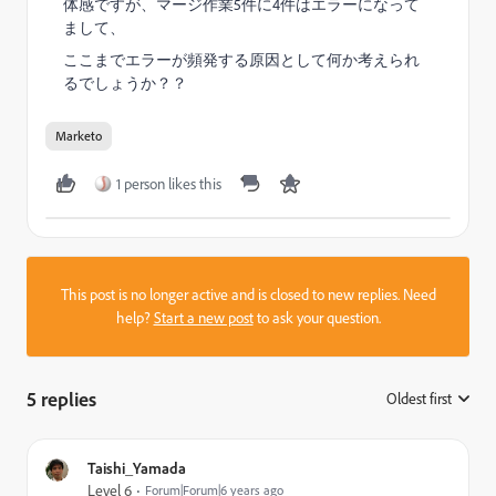
体感ですが、マージ作業5件に4件はエラーになって
まして、
ここまでエラーが頻発する原因として何か考えられ
るでしょうか？？
Marketo
1 person likes this
This post is no longer active and is closed to new replies. Need
help?
Start a new post
to ask your question.
5 replies
Oldest first
:
Taishi_Yamada
Level 6
Forum|Forum|6 years ago