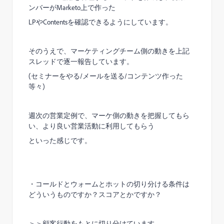
ンバーが
Marketo
上で作った
LP
や
Contents
を確認できるようにしています。
そのうえで、マーケティングチーム側の動きを上記
スレッドで逐一報告しています。
(
セミナーをやる
/
メールを送る
/
コンテンツ作った
等々
)
週次の営業定例で、マーケ側の動きを把握してもら
い、より良い営業活動に利用してもらう
といった感じです。
・コールドとウォームとホットの切り分ける条件は
どういうものですか？スコアとかですか？
＞＞顧客行動をもとに切り分けています。