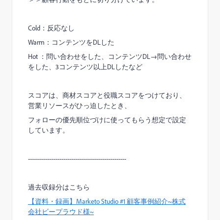
Cold
：反応なし
Warm
：コンテンツを
DL
した
Hot
：問い合わせをした、コンテンツ
DL
→問い合わせ
をした、
3
コンテンツ以上
DL
したなど
スコアは、商材スコアと役職スコアをつけており、
営業リソースがひっ迫したとき、
フォローの優先順位づけに使ってもらう想定で設定
しています。
--------------------------------------------------
過去収録分はこちら
【資料・録画】Marketo Studio #1 顧客事例紹介~株式
会社ビープラウド様~