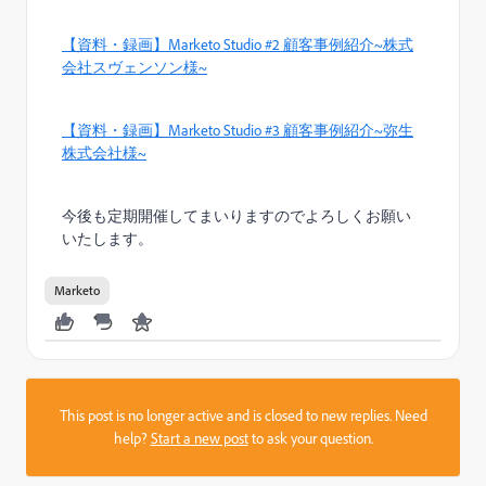
【資料・録画】Marketo Studio #2 顧客事例紹介~株式
会社スヴェンソン様~
【資料・録画】Marketo Studio #3 顧客事例紹介~弥生
株式会社様~
今後も定期開催してまいりますのでよろしくお願い
いたします。
Marketo
This post is no longer active and is closed to new replies. Need
help?
Start a new post
to ask your question.