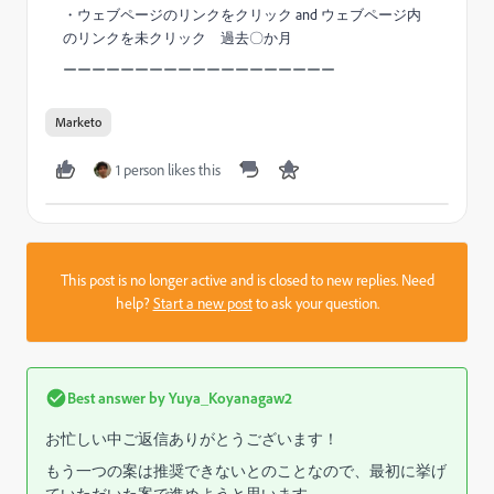
・ウェブページのリンクをクリック and ウェブページ内
のリンクを未クリック 過去〇か月
ーーーーーーーーーーーーーーーーーーー
Marketo
1 person likes this
This post is no longer active and is closed to new replies. Need
help?
Start a new post
to ask your question.
Best answer by
Yuya_Koyanagaw2
お忙しい中ご返信ありがとうございます！
もう一つの案は
推奨できないとのことなので、最初に挙げ