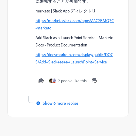
に通知することが可能です。
marketo | Slack App ディレクトリ
https://marketo.slack.com/apps/A8C2BMQ3C
-marketo
Add Slack as a LaunchPoint Service - Marketo
Docs - Product Documentation
https://docs.marketo.com/display/public/DOC
S/Add+Slack+as+a+LaunchPoint+Service
2 people like this
Show 6 more replies