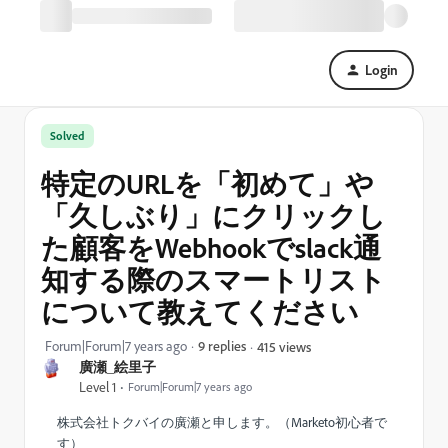
Login
Solved
特定のURLを「初めて」や
「久しぶり」にクリックし
た顧客をWebhookでslack通
知する際のスマートリスト
について教えてください
Forum|Forum|7 years ago
9 replies
415 views
廣瀬_絵里子
Level 1
Forum|Forum|7 years ago
株式会社トクバイの廣瀬と申します。（Marketo初心者で
す）