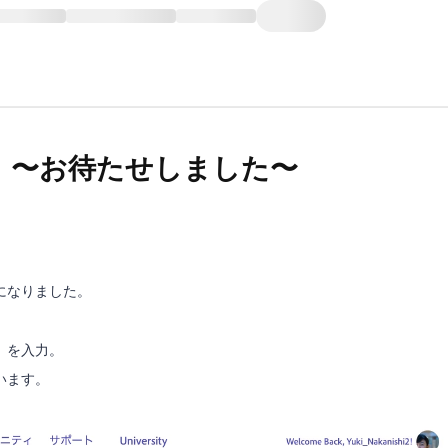
 〜お待たせしました〜
になりました。
」
を入力。
います。