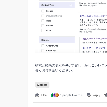
検索と結果の表示をAIが学習し、かしこいレ
長くお付き合いください。
Marketo
Like
5 people like this
Reply
Y
S